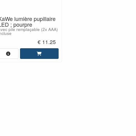
KaWe lumière pupillaire
LED ; pourpre
avec pile remplaçable (2x AAA)
ncluse
€ 11.25