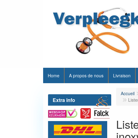
Home
A propos de nous
Livraison
Accueil
Extra info
Liste
List
inox