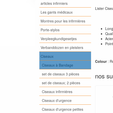
articles infirmiers
Lister Cis
Les gants médicaux
Montres pour les infirmières
Long
Porte-stylos
Qual
Verpleegkundigesetjes
Acie
Poin
Verbanddozen en pleisters
Ciseaux
Colour
: R
Ciseaux à Bandage
set de ciseaux 3 pièces
nos su
set de ciseaux; 2 pièces
Ciseaux infirmiéres
Ciseaux d'urgence
Ciseaux d'urgence petites