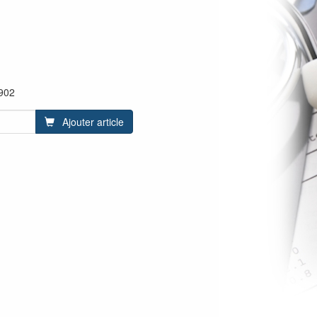
902
Ajouter article