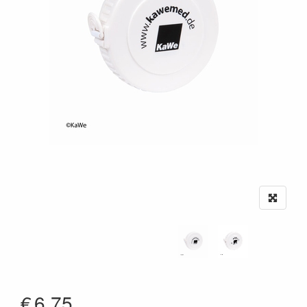
€
6.75