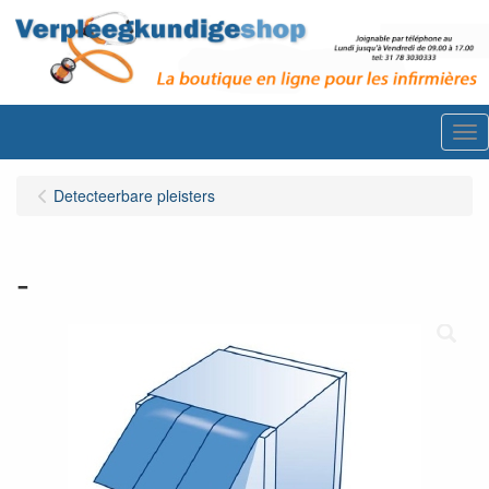
Me
Detecteerbare pleisters
-